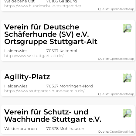
Waldebene Ost
70186 Gaisburg
https://www.hundeschule-stuttgart.de/
Quelle:
OpenStreetMap
Verein für Deutsche
Schäferhunde (SV) e.V.
Ortsgruppe Stuttgart-Alt
Haldenwies
70567 Kaltental
http://www.sv-stuttgart-alt.de/
Quelle:
OpenStreetMap
Agility-Platz
Haldenwies
70567 Möhringen-Nord
https://www.stuttgarter-hundeverein.de/
Quelle:
OpenStreetMap
Verein für Schutz- und
Wachhunde Stuttgart e.V.
Weidenbrunnen
70378 Mühlhausen
Quelle:
OpenStreetMap